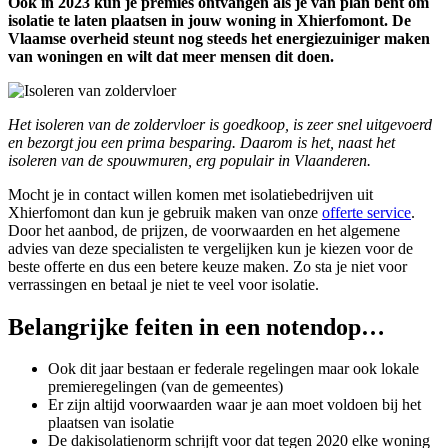
Ook in 2023 kun je premies ontvangen als je van plan bent om
isolatie te laten plaatsen in jouw woning in Xhierfomont. De
Vlaamse overheid steunt nog steeds het energiezuiniger maken
van woningen en wilt dat meer mensen dit doen.
Het isoleren van de zoldervloer is goedkoop, is zeer snel uitgevoerd
en bezorgt jou een prima besparing. Daarom is het, naast het
isoleren van de spouwmuren, erg populair in Vlaanderen.
Mocht je in contact willen komen met isolatiebedrijven uit
Xhierfomont dan kun je gebruik maken van onze
offerte service
.
Door het aanbod, de prijzen, de voorwaarden en het algemene
advies van deze specialisten te vergelijken kun je kiezen voor de
beste offerte en dus een betere keuze maken. Zo sta je niet voor
verrassingen en betaal je niet te veel voor isolatie.
Belangrijke feiten in een notendop…
Ook dit jaar bestaan er federale regelingen maar ook lokale
premieregelingen (van de gemeentes)
Er zijn altijd voorwaarden waar je aan moet voldoen bij het
plaatsen van isolatie
De dakisolatienorm schrijft voor dat tegen 2020 elke woning