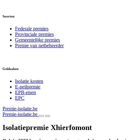
Soorten
Federale premies
Provinciale premies
Gemeentelijke premies
Premie van netbeheerder
Geldzaken
Isolatie kosten
E-peilpremie
EPB-eisen
EPC
Premie-isolatie.be
Premie-isolatie.be
Isolatiepremie Xhierfomont