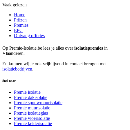
Vaak gelezen
Home
Prijzen
Premies
EPC
Ontvang offertes
Op Premie-Isolatie.be lees je alles over
isolatiepremies
in
Vlaanderen.
En kunnen wij je ook vrijblijvend in contact brengen met
isolatiebedrijven
.
Snel naar
Premie isolatie
Premie dakisolatie
Premie spouwmuurisolatie
Premie muurisolatie
Premie isolatieglas
Premie vloerisolatie
Premie kelderisolatie