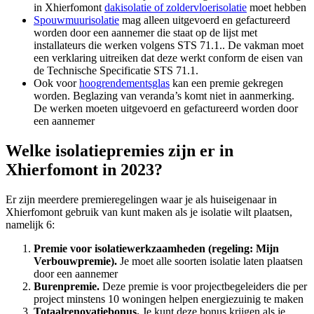
in Xhierfomont
dakisolatie of zoldervloerisolatie
moet hebben
Spouwmuurisolatie
mag alleen uitgevoerd en gefactureerd
worden door een aannemer die staat op de lijst met
installateurs die werken volgens STS 71.1.. De vakman moet
een verklaring uitreiken dat deze werkt conform de eisen van
de Technische Specificatie STS 71.1.
Ook voor
hoogrendementsglas
kan een premie gekregen
worden. Beglazing van veranda’s komt niet in aanmerking.
De werken moeten uitgevoerd en gefactureerd worden door
een aannemer
Welke isolatiepremies zijn er in
Xhierfomont in 2023?
Er zijn meerdere premieregelingen waar je als huiseigenaar in
Xhierfomont gebruik van kunt maken als je isolatie wilt plaatsen,
namelijk 6:
Premie voor isolatiewerkzaamheden (regeling: Mijn
Verbouwpremie).
Je moet alle soorten isolatie laten plaatsen
door een aannemer
Burenpremie.
Deze premie is voor projectbegeleiders die per
project minstens 10 woningen helpen energiezuinig te maken
Totaalrenovatiebonus.
Je kunt deze bonus krijgen als je