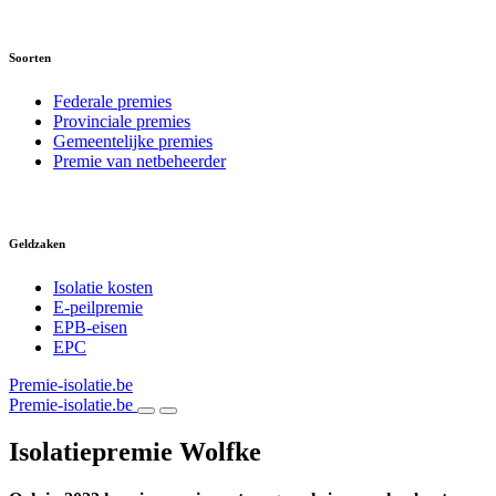
Soorten
Federale premies
Provinciale premies
Gemeentelijke premies
Premie van netbeheerder
Geldzaken
Isolatie kosten
E-peilpremie
EPB-eisen
EPC
Premie-isolatie.be
Premie-isolatie.be
Isolatiepremie Wolfke