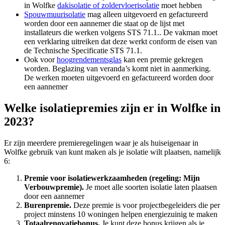
in Wolfke
dakisolatie of zoldervloerisolatie
moet hebben
Spouwmuurisolatie
mag alleen uitgevoerd en gefactureerd
worden door een aannemer die staat op de lijst met
installateurs die werken volgens STS 71.1.. De vakman moet
een verklaring uitreiken dat deze werkt conform de eisen van
de Technische Specificatie STS 71.1.
Ook voor
hoogrendementsglas
kan een premie gekregen
worden. Beglazing van veranda’s komt niet in aanmerking.
De werken moeten uitgevoerd en gefactureerd worden door
een aannemer
Welke isolatiepremies zijn er in Wolfke in
2023?
Er zijn meerdere premieregelingen waar je als huiseigenaar in
Wolfke gebruik van kunt maken als je isolatie wilt plaatsen, namelijk
6:
Premie voor isolatiewerkzaamheden (regeling: Mijn
Verbouwpremie).
Je moet alle soorten isolatie laten plaatsen
door een aannemer
Burenpremie.
Deze premie is voor projectbegeleiders die per
project minstens 10 woningen helpen energiezuinig te maken
Totaalrenovatiebonus.
Je kunt deze bonus krijgen als je