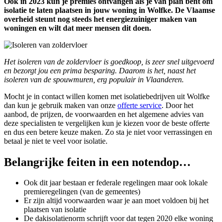
Ook in 2023 kun je premies ontvangen als je van plan bent om
isolatie te laten plaatsen in jouw woning in Wolfke. De Vlaamse
overheid steunt nog steeds het energiezuiniger maken van
woningen en wilt dat meer mensen dit doen.
Het isoleren van de zoldervloer is goedkoop, is zeer snel uitgevoerd
en bezorgt jou een prima besparing. Daarom is het, naast het
isoleren van de spouwmuren, erg populair in Vlaanderen.
Mocht je in contact willen komen met isolatiebedrijven uit Wolfke
dan kun je gebruik maken van onze
offerte service
. Door het
aanbod, de prijzen, de voorwaarden en het algemene advies van
deze specialisten te vergelijken kun je kiezen voor de beste offerte
en dus een betere keuze maken. Zo sta je niet voor verrassingen en
betaal je niet te veel voor isolatie.
Belangrijke feiten in een notendop…
Ook dit jaar bestaan er federale regelingen maar ook lokale
premieregelingen (van de gemeentes)
Er zijn altijd voorwaarden waar je aan moet voldoen bij het
plaatsen van isolatie
De dakisolatienorm schrijft voor dat tegen 2020 elke woning