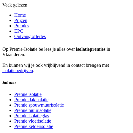
Vaak gelezen
Home
Prijzen
Premies
EPC
Ontvang offertes
Op Premie-Isolatie.be lees je alles over
isolatiepremies
in
Vlaanderen.
En kunnen wij je ook vrijblijvend in contact brengen met
isolatiebedrijven
.
Snel naar
Premie isolatie
Premie dakisolatie
Premie spouwmuurisolatie
Premie muurisolatie
Premie isolatieglas
Premie vloerisolatie
Premie kelderisolatie