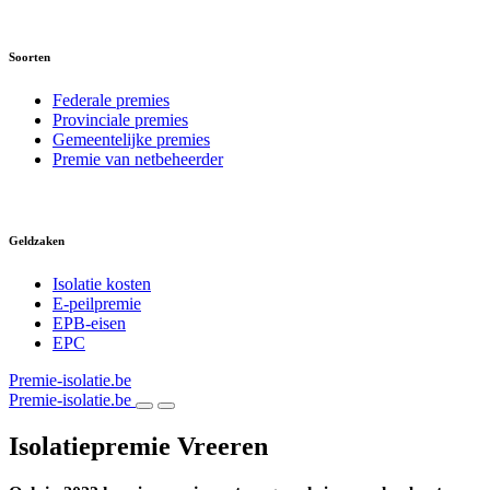
Soorten
Federale premies
Provinciale premies
Gemeentelijke premies
Premie van netbeheerder
Geldzaken
Isolatie kosten
E-peilpremie
EPB-eisen
EPC
Premie-isolatie.be
Premie-isolatie.be
Isolatiepremie Vreeren