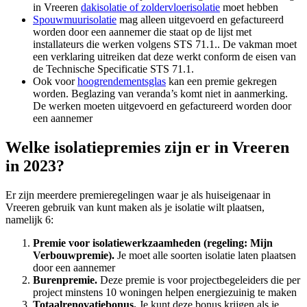
in Vreeren
dakisolatie of zoldervloerisolatie
moet hebben
Spouwmuurisolatie
mag alleen uitgevoerd en gefactureerd
worden door een aannemer die staat op de lijst met
installateurs die werken volgens STS 71.1.. De vakman moet
een verklaring uitreiken dat deze werkt conform de eisen van
de Technische Specificatie STS 71.1.
Ook voor
hoogrendementsglas
kan een premie gekregen
worden. Beglazing van veranda’s komt niet in aanmerking.
De werken moeten uitgevoerd en gefactureerd worden door
een aannemer
Welke isolatiepremies zijn er in Vreeren
in 2023?
Er zijn meerdere premieregelingen waar je als huiseigenaar in
Vreeren gebruik van kunt maken als je isolatie wilt plaatsen,
namelijk 6:
Premie voor isolatiewerkzaamheden (regeling: Mijn
Verbouwpremie).
Je moet alle soorten isolatie laten plaatsen
door een aannemer
Burenpremie.
Deze premie is voor projectbegeleiders die per
project minstens 10 woningen helpen energiezuinig te maken
Totaalrenovatiebonus.
Je kunt deze bonus krijgen als je