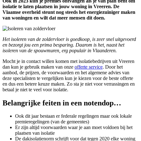
Ook in 2023 kun je premies ontvangen als je van plan bent om
isolatie te laten plaatsen in jouw woning in Vreeren. De
Vlaamse overheid steunt nog steeds het energiezuiniger maken
van woningen en wilt dat meer mensen dit doen.
Het isoleren van de zoldervloer is goedkoop, is zeer snel uitgevoerd
en bezorgt jou een prima besparing. Daarom is het, naast het
isoleren van de spouwmuren, erg populair in Vlaanderen.
Mocht je in contact willen komen met isolatiebedrijven uit Vreeren
dan kun je gebruik maken van onze
offerte service
. Door het
aanbod, de prijzen, de voorwaarden en het algemene advies van
deze specialisten te vergelijken kun je kiezen voor de beste offerte
en dus een betere keuze maken. Zo sta je niet voor verrassingen en
betaal je niet te veel voor isolatie.
Belangrijke feiten in een notendop…
Ook dit jaar bestaan er federale regelingen maar ook lokale
premieregelingen (van de gemeentes)
Er zijn altijd voorwaarden waar je aan moet voldoen bij het
plaatsen van isolatie
De dakisolatienorm schrijft voor dat tegen 2020 elke woning