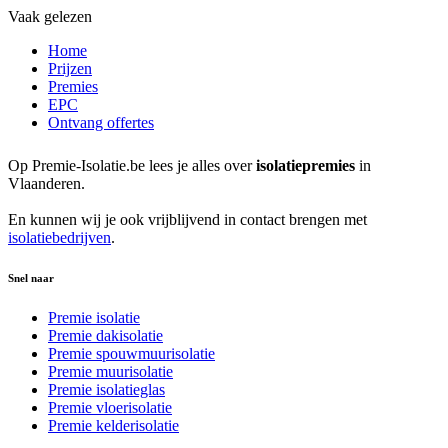
Vaak gelezen
Home
Prijzen
Premies
EPC
Ontvang offertes
Op Premie-Isolatie.be lees je alles over
isolatiepremies
in
Vlaanderen.
En kunnen wij je ook vrijblijvend in contact brengen met
isolatiebedrijven
.
Snel naar
Premie isolatie
Premie dakisolatie
Premie spouwmuurisolatie
Premie muurisolatie
Premie isolatieglas
Premie vloerisolatie
Premie kelderisolatie