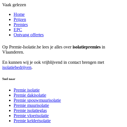
Vaak gelezen
Home
Prijzen
Premies
EPC
Ontvang offertes
Op Premie-Isolatie.be lees je alles over
isolatiepremies
in
Vlaanderen.
En kunnen wij je ook vrijblijvend in contact brengen met
isolatiebedrijven
.
Snel naar
Premie isolatie
Premie dakisolatie
Premie spouwmuurisolatie
Premie muurisolatie
Premie isolatieglas
Premie vloerisolatie
Premie kelderisolatie