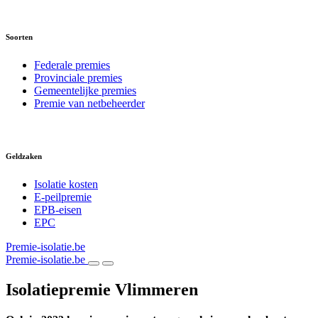
Soorten
Federale premies
Provinciale premies
Gemeentelijke premies
Premie van netbeheerder
Geldzaken
Isolatie kosten
E-peilpremie
EPB-eisen
EPC
Premie-isolatie.be
Premie-isolatie.be
Isolatiepremie Vlimmeren