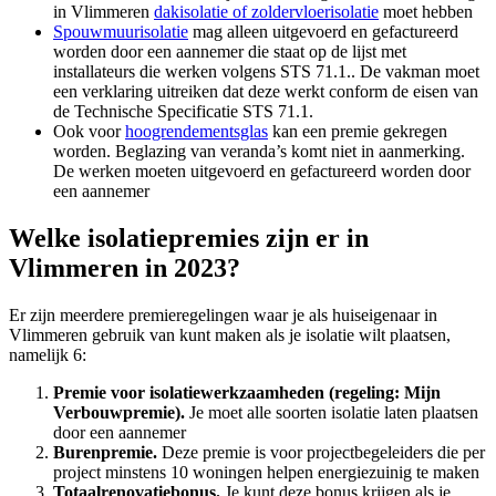
in Vlimmeren
dakisolatie of zoldervloerisolatie
moet hebben
Spouwmuurisolatie
mag alleen uitgevoerd en gefactureerd
worden door een aannemer die staat op de lijst met
installateurs die werken volgens STS 71.1.. De vakman moet
een verklaring uitreiken dat deze werkt conform de eisen van
de Technische Specificatie STS 71.1.
Ook voor
hoogrendementsglas
kan een premie gekregen
worden. Beglazing van veranda’s komt niet in aanmerking.
De werken moeten uitgevoerd en gefactureerd worden door
een aannemer
Welke isolatiepremies zijn er in
Vlimmeren in 2023?
Er zijn meerdere premieregelingen waar je als huiseigenaar in
Vlimmeren gebruik van kunt maken als je isolatie wilt plaatsen,
namelijk 6:
Premie voor isolatiewerkzaamheden (regeling: Mijn
Verbouwpremie).
Je moet alle soorten isolatie laten plaatsen
door een aannemer
Burenpremie.
Deze premie is voor projectbegeleiders die per
project minstens 10 woningen helpen energiezuinig te maken
Totaalrenovatiebonus.
Je kunt deze bonus krijgen als je